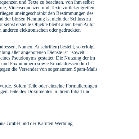
sequenzen und Texte zu beachten, von ihm selbst
ente, Videosequenzen und Texte zurückzugreifen.
terliegen uneingeschränkt den Bestimmungen des
nd der bloßen Nennung ist nicht der Schluss zu
selbst erstellte Objekte bleibt allein beim Autor
n anderen elektronischen oder gedruckten
dressen, Namen, Anschriften) besteht, so erfolgt
lung aller angebotenen Dienste ist - soweit
eines Pseudonyms gestattet. Die Nutzung der im
on- und Faxnummern sowie Emailadressen durch
te gegen die Versender von sogenannten Spam-Mails
 wurde. Sofern Teile oder einzelne Formulierungen
brigen Teile des Dokumentes in ihrem Inhalt und
rismus GmbH und der Kärnten Werbung