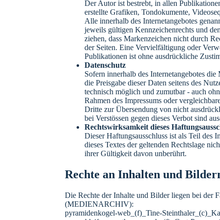
Der Autor ist bestrebt, in allen Publikati
erstellte Grafiken, Tondokumente, Videose
Alle innerhalb des Internetangebotes gena
jeweils gültigen Kennzeichenrechts und den
ziehen, dass Markenzeichen nicht durch Rech
der Seiten. Eine Vervielfältigung oder Ve
Publikationen ist ohne ausdrückliche Zustim
Datenschutz
Sofern innerhalb des Internetangebotes die 
die Preisgabe dieser Daten seitens des Nutz
technisch möglich und zumutbar - auch ohn
Rahmen des Impressums oder vergleichbare
Dritte zur Übersendung von nicht ausdrückl
bei Verstössen gegen dieses Verbot sind aus
Rechtswirksamkeit dieses Haftungsaussc
Dieser Haftungsausschluss ist als Teil des 
dieses Textes der geltenden Rechtslage nich
ihrer Gültigkeit davon unberührt.
Rechte an Inhalten und Bilder
Die Rechte der Inhalte und Bilder liegen bei d
(MEDIENARCHIV):
pyramidenkogel-web_(f)_Tine-Steinthaler_(c)_K