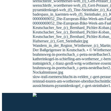
seenschleife_woerthersee-web_(f)_Gert-Perauer
seenschleife_woerthersee-web_(f)_Gert-Peraue
pyramidenkogel-web_(f)_Tine-Steinthaler_(c)_
badespass_in_kaernten-web_(f)_Steinthaler_(c)_
00000069052_Die-European-Bike-Week-am-Faak
00000069052_Die-European-Bike-Week-am-Faake
Keutschacher_See_(c)_Bernhard_Pichler-Koban.
Keutschacher_See_(c)_Bernhard_Pichler-Koban_
Keutschacher_See_(c)_Bernhard_Pichler-Koban_
Hafnersee_(c)_Gert_Steinthaler.jpg
Wandern_in_der_Region_Wörthersee_(c)_Mart
Der Baßgeigensee in Keutschach. • © Wörthers
brahmsweg-in-poertschach_c-petra-nestelbacher3.
kathreinkogel-in-schiefling-am-worthersee_c-bern
trattnigteich_c-franz-gerdl-wrtg-worthersee-rosen
brahmsweg-in-poertschach_c-petra-nestelbacher2.
Nockalmstrasse.jpg
slow-trail-roemerschlucht-in-velden_c-gert-peraue
rennrad-touren-am-worthersee-uberdurchschnittl
aussichtsturm-pyramidenkogel_c-gert-steinthaler1