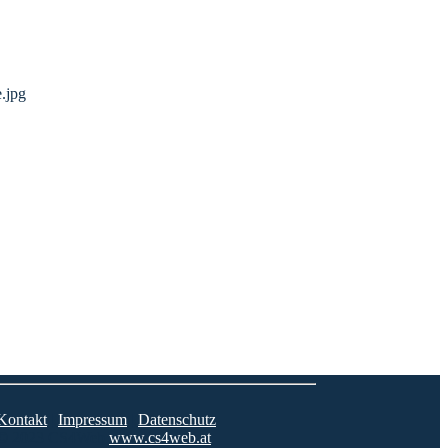
.jpg
Kontakt
|
Impressum
|
Datenschutz
© 2023 CS4Web
www.cs4web.at