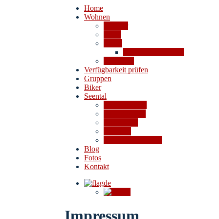
Home
Wohnen
Zimmer
Fewo
Preise
Stornobedingungen
Angebote
Verfügbarkeit prüfen
Gruppen
Biker
Seental
Das 4-Seental
Ausflugsziele
Aktivitäten
Shoppen
Bei Schlechtwetter
Blog
Fotos
Kontakt
de
en
Impressum