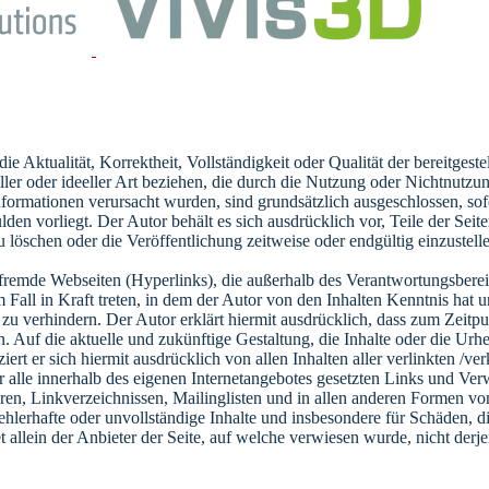
e Aktualität, Korrektheit, Vollständigkeit oder Qualität der bereitges
ller oder ideeller Art beziehen, die durch die Nutzung oder Nichtnutz
nformationen verursacht wurden, sind grundsätzlich ausgeschlossen, sof
ulden vorliegt. Der Autor behält es sich ausdrücklich vor, Teile der Se
löschen oder die Veröffentlichung zeitweise oder endgültig einzustell
 fremde Webseiten (Hyperlinks), die außerhalb des Verantwortungsberei
m Fall in Kraft treten, in dem der Autor von den Inhalten Kenntnis hat
 zu verhindern. Der Autor erklärt hiermit ausdrücklich, dass zum Zeitpu
 Auf die aktuelle und zukünftige Gestaltung, die Inhalte oder die Urhe
ziert er sich hiermit ausdrücklich von allen Inhalten aller verlinkten /v
ür alle innerhalb des eigenen Internetangebotes gesetzten Links und V
ren, Linkverzeichnissen, Mailinglisten und in allen anderen Formen vo
 fehlerhafte oder unvollständige Inhalte und insbesondere für Schäden, 
 allein der Anbieter der Seite, auf welche verwiesen wurde, nicht derje