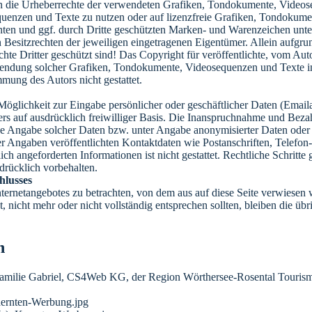
onen die Urheberrechte der verwendeten Grafiken, Tondokumente, Video
quenzen und Texte zu nutzen oder auf lizenzfreie Grafiken, Tondokum
nnten und ggf. durch Dritte geschützten Marken- und Warenzeichen un
 Besitzrechten der jeweiligen eingetragenen Eigentümer. Allein aufgru
te Dritter geschützt sind! Das Copyright für veröffentlichte, vom Autor 
rwendung solcher Grafiken, Tondokumente, Videosequenzen und Texte i
mung des Autors nicht gestattet.
Möglichkeit zur Eingabe persönlicher oder geschäftlicher Daten (Emaila
ers auf ausdrücklich freiwilliger Basis. Die Inanspruchnahme und Bezah
e Angabe solcher Daten bzw. unter Angabe anonymisierter Daten oder 
r Angaben veröffentlichten Kontaktdaten wie Postanschriften, Telef
ich angeforderten Informationen ist nicht gestattet. Rechtliche Schrit
drücklich vorbehalten.
hlusses
Internetangebotes zu betrachten, von dem aus auf diese Seite verwiesen
t, nicht mehr oder nicht vollständig entsprechen sollten, bleiben die ü
n
er Familie Gabriel, CS4Web KG, der Region Wörthersee-Rosental Tou
aernten-Werbung.jpg