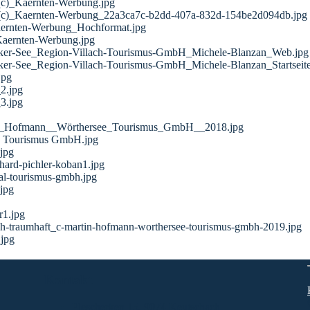
_(c)_Kaernten-Werbung.jpg
r_(c)_Kaernten-Werbung_22a3ca7c-b2dd-407a-832d-154be2d094db.jpg
Kaernten-Werbung_Hochformat.jpg
Kaernten-Werbung.jpg
er-See_Region-Villach-Tourismus-GmbH_Michele-Blanzan_Web.jpg
r-See_Region-Villach-Tourismus-GmbH_Michele-Blanzan_Startseite
jpg
2.jpg
3.jpg
in_Hofmann__Wörthersee_Tourismus_GmbH__2018.jpg
ee Tourismus GmbH.jpg
jpg
hard-pichler-koban1.jpg
tal-tourismus-gmbh.jpg
jpg
r1.jpg
ich-traumhaft_c-martin-hofmann-worthersee-tourismus-gmbh-2019.jpg
.jpg
Kontakt
Plescherken 15, 9074 Keutschach