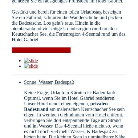
genießen Sie ein ausgiebiges Frühstück im Hotel Gabriel.
Gestärkt und bereit für einen tollen Urlaubstag besteigen
Sie ein Fahrrad, schnüren die Wanderschuhe und packen
die Badetasche. Los geht’s raus. Hinein in die
atemberaubend vielseitige Urlaubsregion rund um den
Keutschacher See, die Ferienregion 4-Seental rund um das
Hotel Gabriel.
Veranstaltungen in der Region
Sonne, Wasser, Badespaß
Keine Frage, Urlaub in Kärnten ist Badeurlaub.
Optimal, wenn Sie im Hotel Gabriel residieren.
Unser Hotel nennt einen eigenen,
privaten
Badestrand
am malerischen Keutschacher See sein
eigen. In wenigen Gehminuten vom Hotel entfernt,
verbringen Sie dort entspannende Tage am Strand
und im Wasser. Das 4-Seental hieße nicht so, wenn
es nicht noch viel mehr Wasser- & Badespaß zu
bieten hätte. Die kleinen Seen in unmittelbarer Nähe