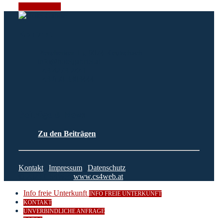
Jetzt anfragen
Kontakt
Plescherken 15, 9074 Keutschach
info@hotelgabriel.at
+43-4273-2441
+43-650-3303444
Beiträge & News
Zu den Beiträgen
Kontakt
|
Impressum
|
Datenschutz
© 2023 CS4Web
www.cs4web.at
Info freie Unterkunft
INFO FREIE UNTERKUNFT
KONTAKT
UNVERBINDLICHE ANFRAGE