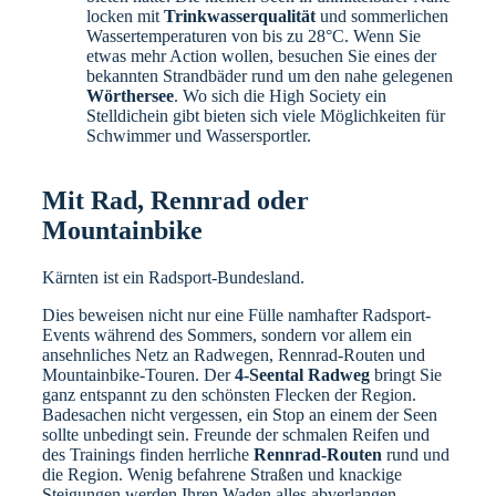
locken mit
Trinkwasserqualität
und sommerlichen
Wassertemperaturen von bis zu 28°C. Wenn Sie
etwas mehr Action wollen, besuchen Sie eines der
bekannten Strandbäder rund um den nahe gelegenen
Wörthersee
. Wo sich die High Society ein
Stelldichein gibt bieten sich viele Möglichkeiten für
Schwimmer und Wassersportler.
Mit Rad, Rennrad oder
Mountainbike
Kärnten ist ein Radsport-Bundesland.
Dies beweisen nicht nur eine Fülle namhafter Radsport-
Events während des Sommers, sondern vor allem ein
ansehnliches Netz an Radwegen, Rennrad-Routen und
Mountainbike-Touren. Der
4-Seental Radweg
bringt Sie
ganz entspannt zu den schönsten Flecken der Region.
Badesachen nicht vergessen, ein Stop an einem der Seen
sollte unbedingt sein. Freunde der schmalen Reifen und
des Trainings finden herrliche
Rennrad-Routen
rund und
die Region. Wenig befahrene Straßen und knackige
Steigungen werden Ihren Waden alles abverlangen.