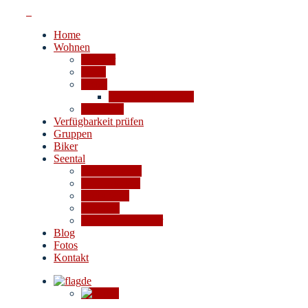
Home
Wohnen
Zimmer
Fewo
Preise
Stornobedingungen
Angebote
Verfügbarkeit prüfen
Gruppen
Biker
Seental
Das 4-Seental
Ausflugsziele
Aktivitäten
Shoppen
Bei Schlechtwetter
Blog
Fotos
Kontakt
de
en