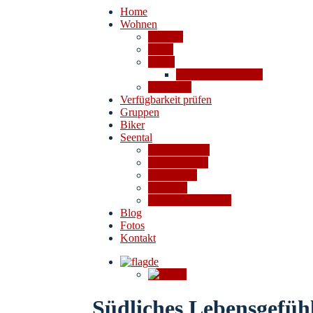
Home
Wohnen
Zimmer
Fewo
Preise
Stornobedingungen
Angebote
Verfügbarkeit prüfen
Gruppen
Biker
Seental
Das 4-Seental
Ausflugsziele
Aktivitäten
Shoppen
Bei Schlechtwetter
Blog
Fotos
Kontakt
de
en
Südliches Lebensgefüh