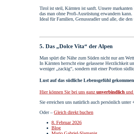
​Tirol ist steil, Kärnten ist sanft. Unsere markant
das man ohne Profi-Ausrüstung erwandern kann.
Ideal für Familien, Genussradler und alle, die den
5. Das „Dolce Vita“ der Alpen
​Man spürt die Nähe zum Süden nicht nur am Wette
In Kärnten herrscht eine gelassene Herzlichkeit u
weniger „zackig“, sondern mit einer Portion südlic
Lust auf das südliche Lebensgefühl gekomme
Hier können Sie bei uns ganz
unverbindlich
un
Sie erreichen uns natürlich auch persönlich unter
Oder –
Gleich direkt buchen
8. Februar 2026
Blog
Mario Gabriel-Slamanig