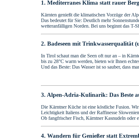
​1. Mediterranes Klima statt rauer Berg
​Kärnten genießt die klimatischen Vorzüge der Alp
Das bedeutet für Sie: Deutlich mehr Sonnenstunde
wetteranfälligen Norden. Bei uns beginnt das T-Sh
2. Badeseen mit Trinkwasserqualität 
​In Tirol schaut man die Seen oft nur an – in Kär
bis zu 28°C warm werden, bieten wir Ihnen echtes
Und das Beste: Das Wasser ist so sauber, dass man
3. Alpen-Adria-Kulinarik: Das Beste 
​Die Kärntner Küche ist eine köstliche Fusion. Wi
Leichtigkeit Italiens und der Raffinesse Slowenien
Ob fangfrischer Fisch, Kärntner Kasnudeln oder e
4. Wandern für Genießer statt Extrem