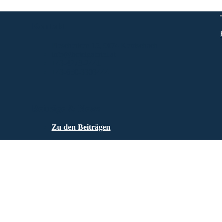
Kontakt
Plescherken 15, 9074 Keutschach
info@hotelgabriel.at
+43-4273-2441
+43-650-3303444
Beiträge & News
Zu den Beiträgen
Close
this
module