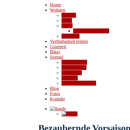
Home
Wohnen
Zimmer
Fewo
Preise
Stornobedingungen
Angebote
Verfügbarkeit prüfen
Gruppen
Biker
Seental
Das 4-Seental
Ausflugsziele
Aktivitäten
Shoppen
Bei Schlechtwetter
Blog
Fotos
Kontakt
de
en
Bezaubernde Vorsaiso