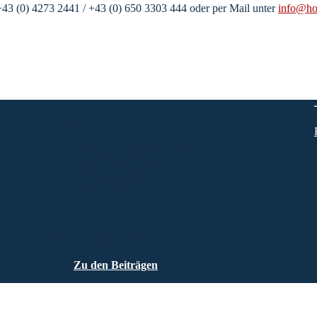
 +43 (0) 4273 2441 / +43 (0) 650 3303 444 oder per Mail unter
info@hot
Kontakt
Plescherken 15, 9074 Keutschach
info@hotelgabriel.at
+43-4273-2441
+43-650-3303444
Beiträge & News
Zu den Beiträgen