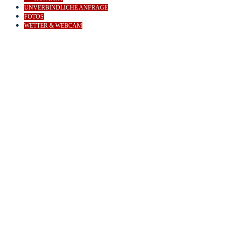
UNVERBINDLICHE ANFRAGE
FOTOS
WETTER & WEBCAM
WILLKOMMEN
BENVENUTO
WELCOME