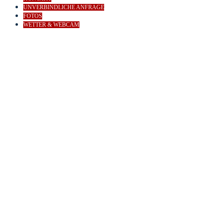
UNVERBINDLICHE ANFRAGE
FOTOS
WETTER & WEBCAM
Close
this
module
WILLKOMMEN