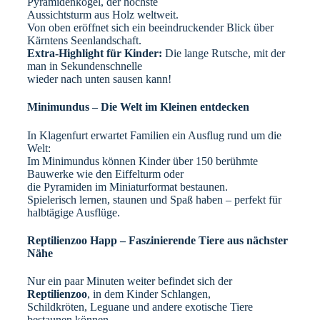
Pyramidenkogel, der höchste
Aussichtsturm aus Holz weltweit.
Von oben eröffnet sich ein beeindruckender Blick über
Kärntens Seenlandschaft.
Extra-Highlight für Kinder:
Die lange Rutsche, mit der
man in Sekundenschnelle
wieder nach unten sausen kann!
Minimundus – Die Welt im Kleinen entdecken
In Klagenfurt erwartet Familien ein Ausflug rund um die
Welt:
Im Minimundus können Kinder über 150 berühmte
Bauwerke wie den Eiffelturm oder
die Pyramiden im Miniaturformat bestaunen.
Spielerisch lernen, staunen und Spaß haben – perfekt für
halbtägige Ausflüge.
Reptilienzoo Happ – Faszinierende Tiere aus nächster
Nähe
Nur ein paar Minuten weiter befindet sich der
Reptilienzoo
, in dem Kinder Schlangen,
Schildkröten, Leguane und andere exotische Tiere
bestaunen können.