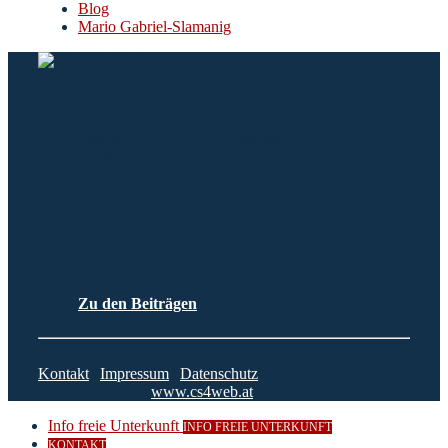
Blog
Mario Gabriel-Slamanig
Kontakt
Plescherken 15, 9074 Keutschach
info@hotelgabriel.at
+43-4273-2441
+43-650-3303444
Beiträge & News
Zu den Beiträgen
Kontakt
|
Impressum
|
Datenschutz
© 2023 CS4Web
www.cs4web.at
Info freie Unterkunft
INFO FREIE UNTERKUNFT
KONTAKT