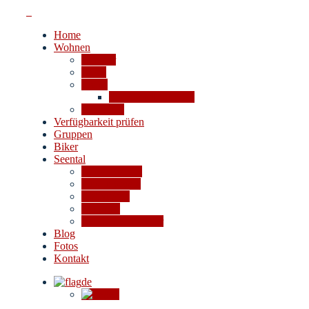
Home
Wohnen
Zimmer
Fewo
Preise
Stornobedingungen
Angebote
Verfügbarkeit prüfen
Gruppen
Biker
Seental
Das 4-Seental
Ausflugsziele
Aktivitäten
Shoppen
Bei Schlechtwetter
Blog
Fotos
Kontakt
de
en